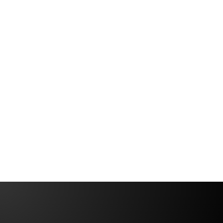
المثابرة والتمكين في الترجمة مع
لودميلا جولوفين
مع أكثر من ثلاثة عقود من الخبرة، تشارك ميلا - كما
يسميها جافي بلطف - ثروة من الخبرة في حلقة لا تريد
تفويتها.
Pedro Pantoja
6 min