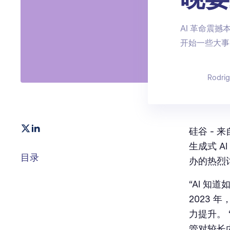
AI 革命震
开始一些大事
Rodri
硅谷 - 来
生成式 A
目录
办的热烈讨
“AI 知道
2023 
力提升。 
管对较长内