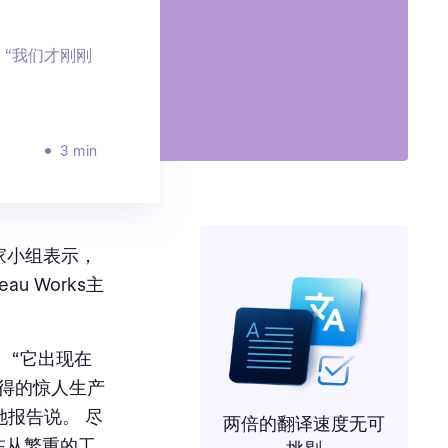
 “我们才刚刚
3 min
的专家小组表示，
u Works主
道。 “它出现在
取得的惊人生产
她报告说。 尽
两倍的翻译速度无可
在从繁重的工