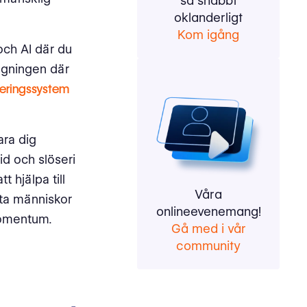
så snabbt
oklanderligt
Kom igång
 och AI där du
ngningen där
eringssystem
ara dig
id och slöseri
 hjälpa till
Våra
yfta människor
onlineevenemang!
 momentum.
Gå med i vår
community