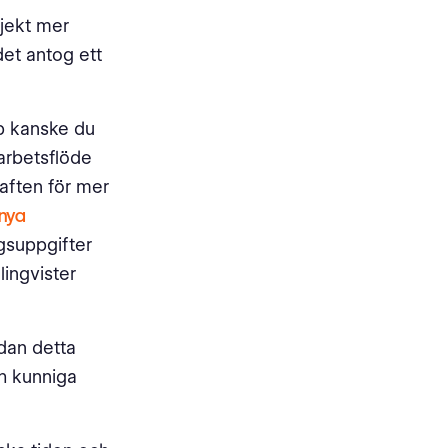
ojekt mer
det antog ett
ap kanske du
arbetsflöde
aften för mer
 nya
gsuppgifter
lingvister
dan detta
h kunniga