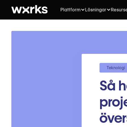
Plattform
Lösningar
Resurs
Teknologi
Så h
proj
över