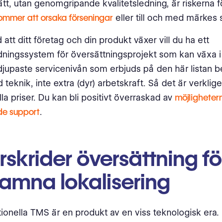
t, utan genomgripande kvalitetsledning, är riskerna fö
ommer att orsaka förseningar
eller till och med märkes 
 att ditt företag och din produkt växer vill du ha ett
dningssystem för översättningsprojekt som kan växa 
djupaste servicenivån som erbjuds på den här listan b
teknik, inte extra (dyr) arbetskraft. Så det är verklige
lla priser. Du kan bli positivt överraskad av
möjligheter
e support
.
skrider översättning fö
amna lokalisering
tionella TMS är en produkt av en viss teknologisk era.