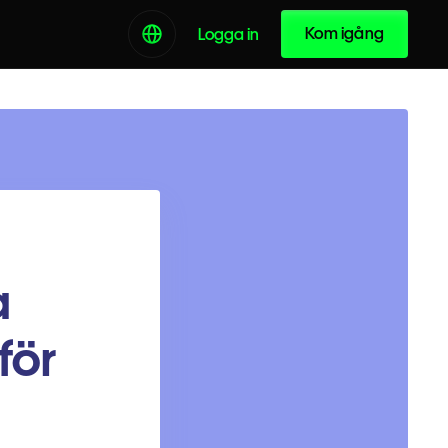
Kom igång
Logga in
a
för