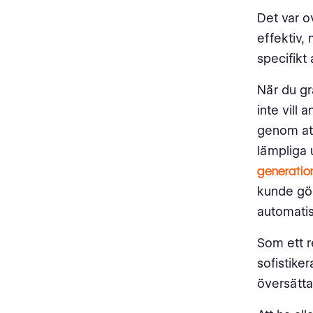
Det var o
effektiv,
specifikt
När du gr
inte vill
genom a
lämpliga 
generatio
kunde gör
automatis
Som ett r
sofistik
översättar