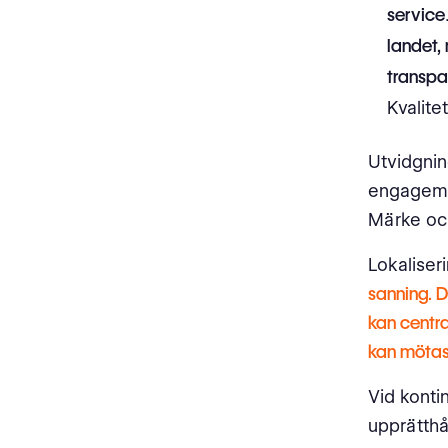
service
landet,
transpa
Kvalite
Utvidgnin
engageman
Märke och
Lokaliser
sanning. D
kan centr
kan mötas
Vid kontin
upprätthå