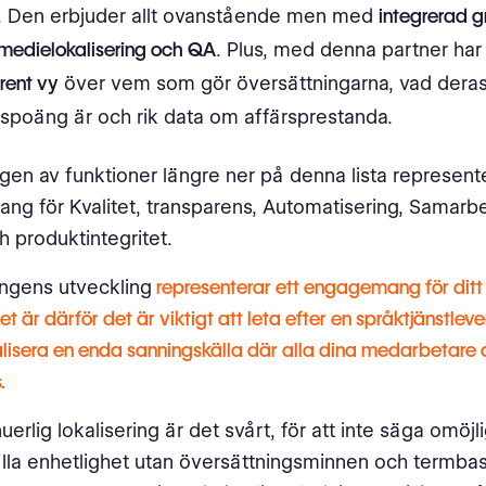
. Den erbjuder allt ovanstående men med
integrerad g
 medielokalisering och QA
. Plus, med denna partner ha
rent vy
över vem som gör översättningarna, vad dera
tspoäng är och rik data om affärsprestanda.
gen av funktioner längre ner på denna lista represente
g för Kvalitet, transparens, Automatisering, Samarb
 produktintegritet.
ingens utveckling
representerar ett engagemang för ditt
et är därför det är viktigt att leta efter en språktjänstle
alisera en enda sanningskälla där alla dina medarbetare 
.
uerlig lokalisering är det svårt, för att inte säga omöjli
lla enhetlighet utan översättningsminnen och termbas