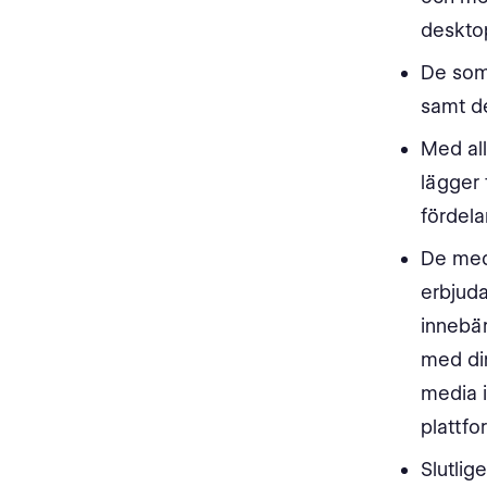
desktop
De so
samt d
Med al
lägger t
fördel
De me
erbjuda
innebä
med din
media i
plattf
Slutli