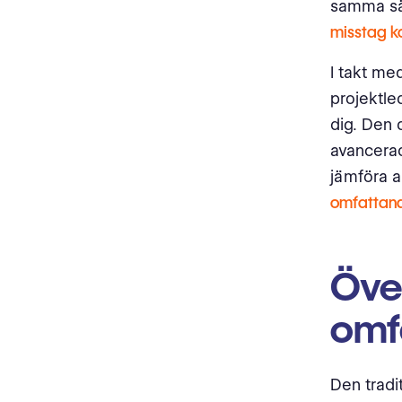
samma sät
misstag k
I takt med
projektle
dig. Den 
avancerad 
jämföra a
omfattand
Över
omf
Den tradi