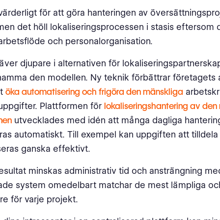
värderligt för att göra hanteringen av översättningspr
 men det höll lokaliseringsprocessen i stasis eftersom 
 arbetsflöde och personalorganisation.
äver djupare i alternativen för lokaliseringspartnersk
 anamma den modellen. Ny teknik förbättrar företagets 
tt
öka automatisering och frigöra den mänskliga
arbetskr
uppgifter. Plattformen för
lokaliseringshantering av den
nen
utvecklades med idén att många dagliga hanterin
as automatiskt. Till exempel kan uppgiften att tilldela 
eras ganska effektivt.
esultat minskas administrativ tid och ansträngning me
erade system omedelbart matchar de mest lämpliga oc
e för varje projekt.