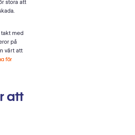
r stora att
skada.
i takt med
eror på
n värt att
na för
r att