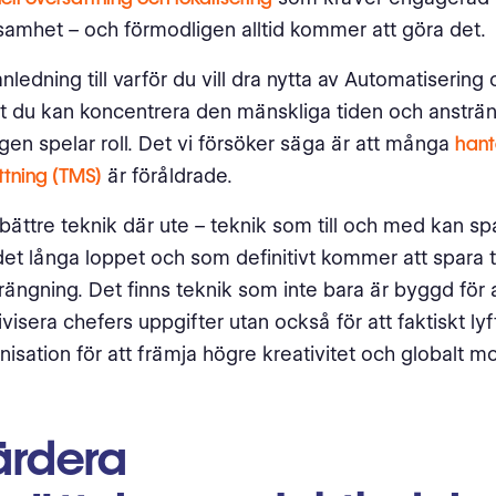
mhet – och förmodligen alltid kommer att göra det.
nledning till varför du vill dra nytta av Automatisering
tt du kan koncentrera den mänskliga tiden och ansträ
igen spelar roll. Det vi försöker säga är att många
hant
ttning (TMS)
är föråldrade.
 bättre teknik där ute – teknik som till och med kan sp
det långa loppet och som definitivt kommer att spara t
ängning. Det finns teknik som inte bara är byggd för att
tivisera chefers uppgifter utan också för att faktiskt l
anisation för att främja högre kreativitet och globalt
ärdera