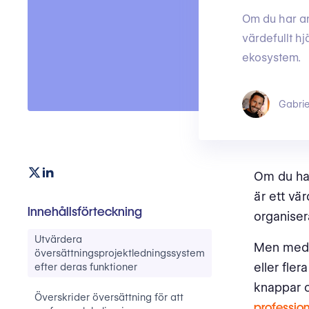
Om du har an
värdefullt h
ekosystem.
Gabrie
Om du har
är ett vä
Innehållsförteckning
organiser
Utvärdera
Men med e
översättningsprojektledningssystem
eller fler
efter deras funktioner
knappar o
Överskrider översättning för att
profession