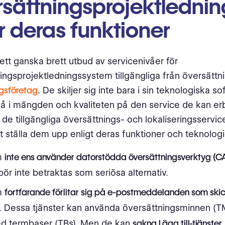
rsättningsprojektledni
r deras funktioner
 ett ganska brett utbud av servicenivåer för
ingsprojektledningssystem tillgängliga från översättn
ngsföretag
. De skiljer sig inte bara i sin teknologiska sof
å i mängden och kvaliteten på den service de kan erb
de tillgängliga översättnings- och lokaliseringsservic
 ställa dem upp enligt deras funktioner och teknologi
m
inte ens använder datorstödda översättningsverktyg (C
ör inte betraktas som seriösa alternativ.
m
fortfarande förlitar sig på e-postmeddelanden som ski
. Dessa tjänster kan använda översättningsminnen (TMs
d termbaser (TBs). Men de kan
sakna Lägg till-tjänster