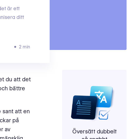
et är ett
nisera ditt
2 min
t du att det
och bättre
 sant att en
lickar på
er av
Översätt dubbelt
mänsklig