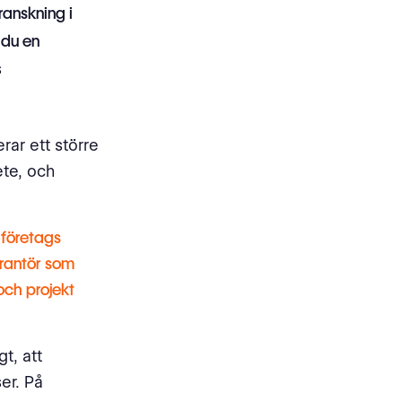
ranskning i
r
du en
s
rar ett större
ete, och
 företags
verantör som
och projekt
gt, att
er. På