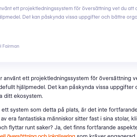
vänt ett projektledningssystem för översättning vet du att d
jälpmedel. Det kan påskynda vissa uppgifter och bättre orga
l Fairman
 använt ett projektledningssystem för översättning ve
rdefullt hjälpmedel. Det kan påskynda vissa uppgifter 
a ditt ekosystem.
tt system som detta på plats, är det inte fortfarande
a av era fantastiska människor sitter fast i sina stolar, k
ch flyttar runt saker? Ja, det finns fortfarande aspekt
ell översättning och lokalisering
som kräver engagerad 