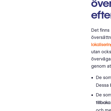
öve
efte
Det finns
översättn
lokaliseri
utan ocks
överväga 
genom att
De so
Dessa b
De so
tillbaka
och me