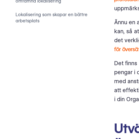
omfamna lokalisering
uppmärksa
Lokalisering som skapar en bättre
arbetsplats
Ännu en a
kan, så a
det verkl
för översä
Det finns
pengar i 
med anstr
att effek
i din Org
Utv