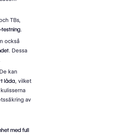
 och TBs,
-testning
.
om också
ndet
. Dessa
.
 De kan
rt låda
, vilket
kulisserna
etssäkring av
mhet med full