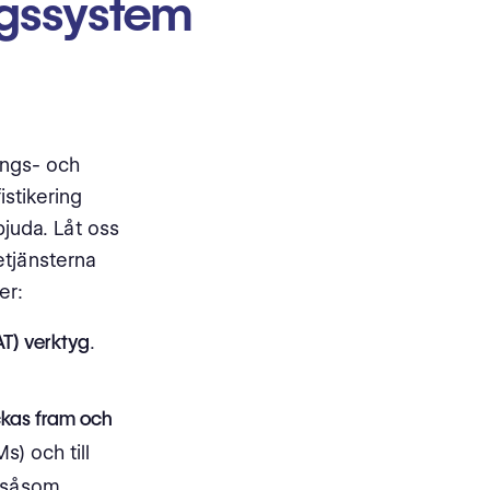
ngssystem
ings- och
istikering
juda. Låt oss
etjänsterna
er:
AT) verktyg
.
ckas fram och
) och till
såsom