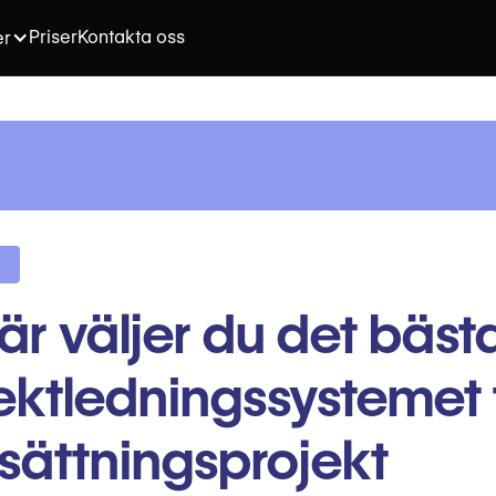
Priser
Kontakta oss
er
är väljer du det bäst
ektledningssystemet 
sättningsprojekt