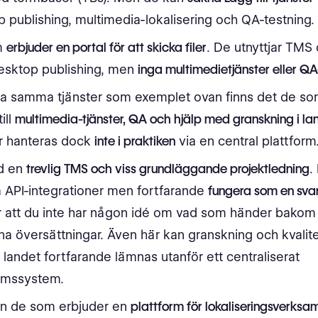
 publishing, multimedia-lokalisering och QA-testning.
m
erbjuder en portal för att skicka filer
. De utnyttjar TMS
esktop publishing, men
inga multimedietjänster eller QA
la samma tjänster som exemplet ovan finns det de s
ill
multimedia-tjänster, QA och hjälp med granskning i la
ar hanteras dock
inte i praktiken
via en central plattform
d en
trevlig TMS och viss grundläggande projektledning
.
 API-integrationer men fortfarande
fungera som en sva
r att du inte har någon idé om vad som händer bakom 
a översättningar. Även här kan granskning och kvalit
 landet fortfarande lämnas utanför ett centraliserat
ormssystem.
gen de som erbjuder en
plattform för lokaliseringsverksa