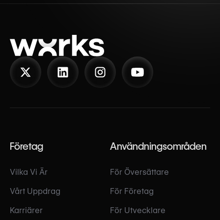
Företag
Användningsområden
Vilka Vi Är
För Översättare
Vårt Uppdrag
För Företag
Karriärer
För Utvecklare