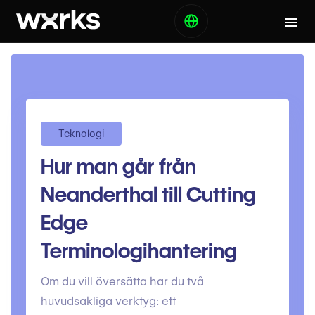
Teknologi
Hur man går från
Neanderthal till Cutting
Edge
Terminologihantering
Om du vill översätta har du två
huvudsakliga verktyg: ett