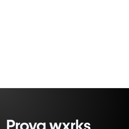
Online translitterering ändrar alfabetet som
skrivs in till läsbar uttal av främmande skrift för
användare som vill läsa och skriva främmande
skriftspråk enkelt
6 minutes, 31 seconds
Prova wxrks