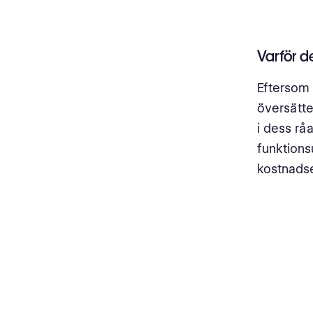
Varför d
Eftersom 
översätter
i dess rå
funktionsu
kostnadse