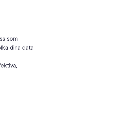
 oss som
olka dina data
ektiva,