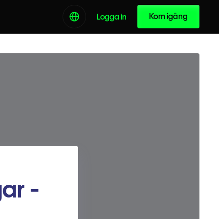
Kom igång
Logga in
ar -