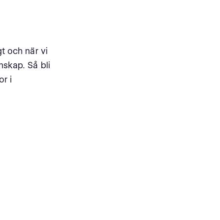
gt och när vi
nskap. Så bli
r i