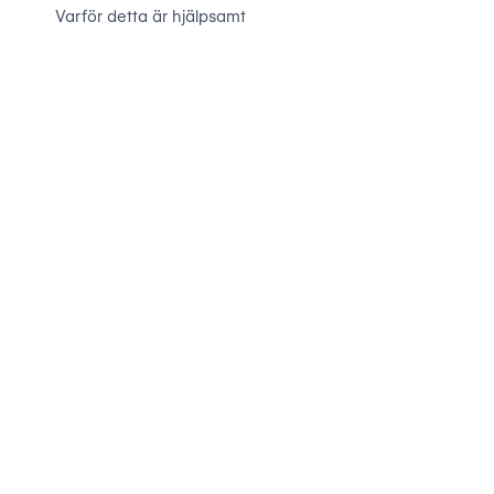
Varför detta är hjälpsamt
UI-omstrukturering
Vad den gör
Varför detta är användbart