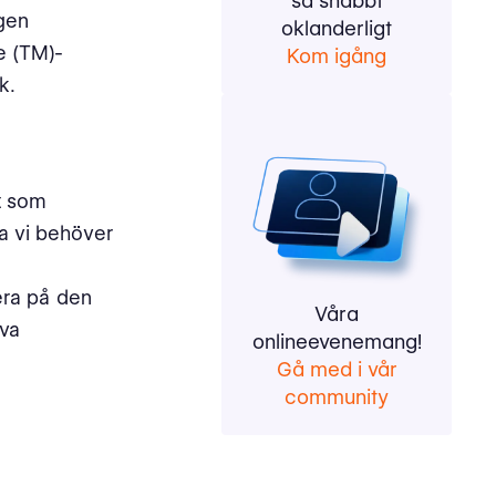
så snabbt
ngen
oklanderligt
ne (TM)-
Kom igång
k.
t som
a vi behöver
era på den
Våra
iva
onlineevenemang!
Gå med i vår
community