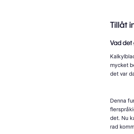
Tillåt 
Vad det 
Kalkylblad
mycket be
det var da
Denna fun
flerspråk
det. Nu k
rad komm