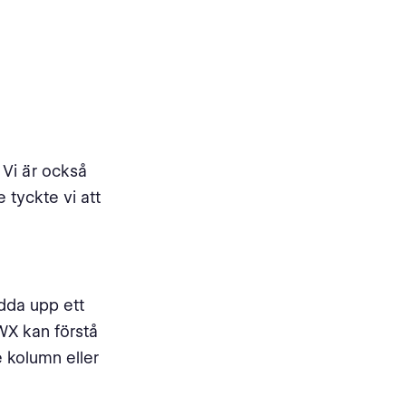
. Vi är också
 tyckte vi att
dda upp ett
BWX kan förstå
e kolumn eller