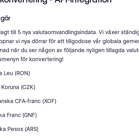
 gör
lagt till 5 nya valutaomvandlingsindata. Vi växer ständi
ppnar vi nya dörrar för att tillgodose vår globala geme
nad när du ser någon av följande nyligen tillagda valuto
nsmenyn för konvertering!
 Leu (RON)
 Koruna (CZK)
anska CFA-franc (XOF)
ka Franc (GNF)
ka Pesos (ARS)