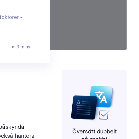
efaktorer -
3 mins
t påskynda
Översätt dubbelt
 också hantera