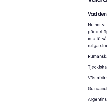
Vad den
Nu har vi 
gör det ö
inte förvå
rullgardi
Rumänska
Tjeckiska
Västafrik
Guineans
Argentins