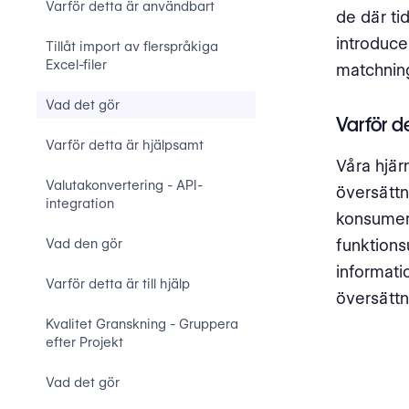
Varför detta är användbart
de där ti
introduce
‍Tillåt import av flerspråkiga
Excel-filer
matchning
Vad det gör
Varför d
Varför detta är hjälpsamt
Våra hjär
Valutakonvertering - API-
översättn
integration
konsumera
Vad den gör
funktions
informati
Varför detta är till hjälp
översättn
Kvalitet Granskning - Gruppera
efter Projekt
Vad det gör