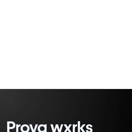
forma framtidens översättning
Agenter ger översättare möjlighet att utforma
resultat, inte bara ord.
Gabriel Fairman
1 minute, 47 seconds
Prova wxrks