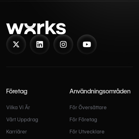
Företag
Användningsområden
Vilka Vi Är
För Översättare
Vårt Uppdrag
För Företag
Karriärer
För Utvecklare