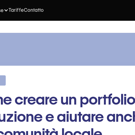
Tariffe
Contatto
se
 creare un portfolio
uzione e aiutare anc
comunità locale