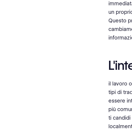
immediata
un propri
Questo pr
cambiamen
informazi
L'in
il lavoro
tipi di t
essere in
più comun
ti candidi
localment