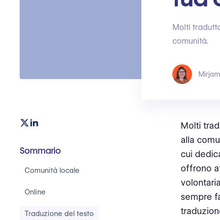
Molti tradutt
comunità.
Mirjam
Molti tra
alla comu
Sommario
cui dedic
offrono at
Comunità locale
volontari
Online
sempre fac
traduzion
Traduzione del testo