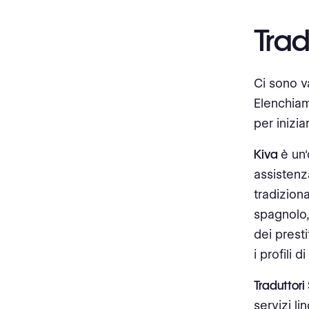
Trad
Ci sono va
Elenchiam
per inizia
Kiva
è un
assistenz
tradiziona
spagnolo, 
dei prest
i profili 
Traduttori
servizi li