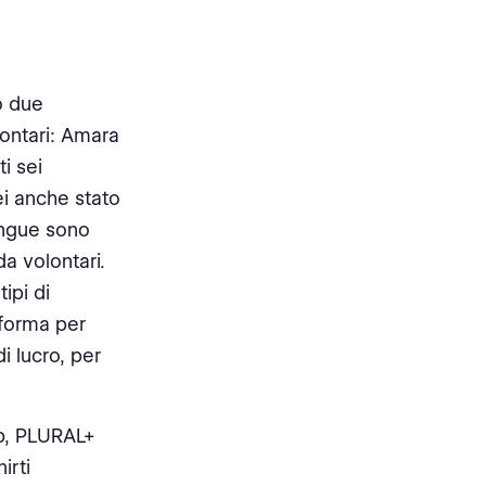
o due
lontari: Amara
i sei
ei anche stato
lingue sono
da volontari.
tipi di
aforma per
i lucro, per
ub, PLURAL+
irti