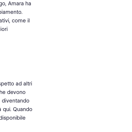
ogo, Amara ha
mbiamento.
tivi, come il
iori
petto ad altri
 che devono
ta diventando
à qui. Quando
disponibile