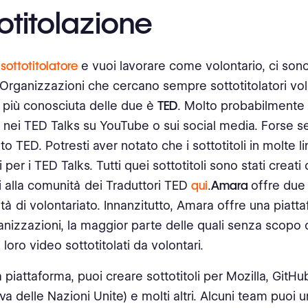
otitolazione
n
sottotitolatore
e vuoi lavorare come volontario, ci son
i Organizzazioni che cercano sempre sottotitolatori vo
 più conosciuta delle due è
TED
. Molto probabilmente t
 nei TED Talks su YouTube o sui social media. Forse s
to TED. Potresti aver notato che i sottotitoli in molte 
i per i TED Talks. Tutti quei sottotitoli sono stati creati 
ti alla comunità dei Traduttori TED
qui
.
Amara
offre due 
tà di volontariato. Innanzitutto, Amara offre una piatt
anizzazioni, la maggior parte delle quali senza scopo d
 loro video sottotitolati da volontari.
 piattaforma, puoi creare sottotitoli per Mozilla, GitH
tiva delle Nazioni Unite) e molti altri. Alcuni team puoi un