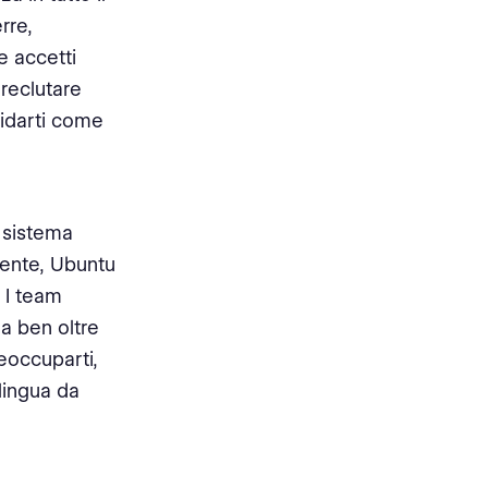
rre,
e accetti
 reclutare
didarti come
 sistema
mente, Ubuntu
. I team
a ben oltre
eoccuparti,
lingua da