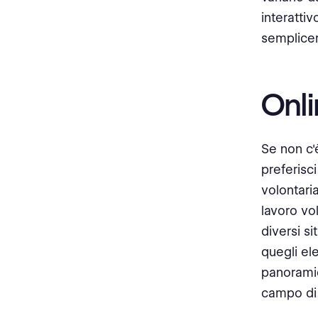
interattiv
sempliceme
Onl
Se non c'
preferisci
volontari
lavoro vol
diversi s
quegli el
panoramic
campo di 