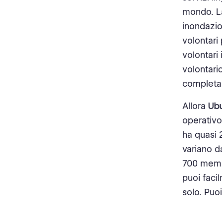
mondo. La 
inondazio
volontari
volontari 
volontari
completa
Allora
Ub
operativo
ha quasi 
variano d
700 membr
puoi faci
solo. Puo