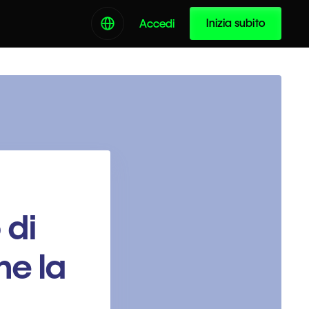
Inizia subito
Accedi
 di
he la