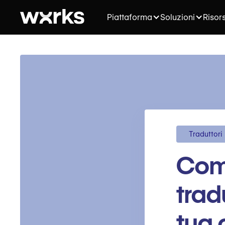
Piattaforma
Soluzioni
Risor
Traduttori
Come
trad
tua 