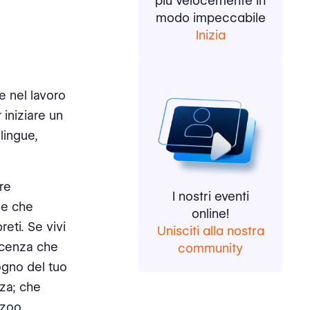
più velocemente in
modo impeccabile
Inizia
e nel lavoro
 iniziare un
lingue,
re
I nostri eventi
le che
online!
reti. Se vivi
Unisciti alla nostra
ficenza che
community
ogno del tuo
nza; che
 zoo