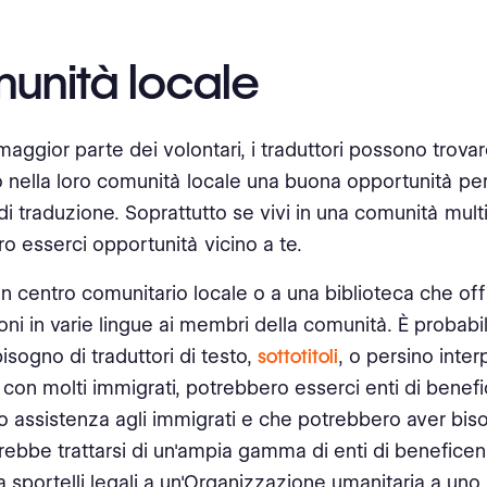
unità locale
aggior parte dei volontari, i traduttori possono trovar
o nella loro comunità locale una buona opportunità per
di traduzione. Soprattutto se vivi in una comunità multi
o esserci opportunità vicino a te.
n centro comunitario locale o a una biblioteca che off
oni in varie lingue ai membri della comunità. È probabi
isogno di traduttori di testo,
sottotitoli
, o persino interp
a con molti immigrati, potrebbero esserci enti di bene
o assistenza agli immigrati e che potrebbero aver bis
trebbe trattarsi di un'ampia gamma di enti di benefice
a sportelli legali a un'Organizzazione umanitaria a uno