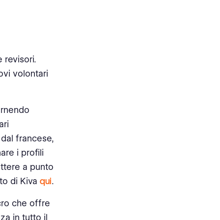
 revisori.
vi volontari
fornendo
ari
 dal francese,
re i profili
ettere a punto
ato di Kiva
qui
.
ro che offre
a in tutto il