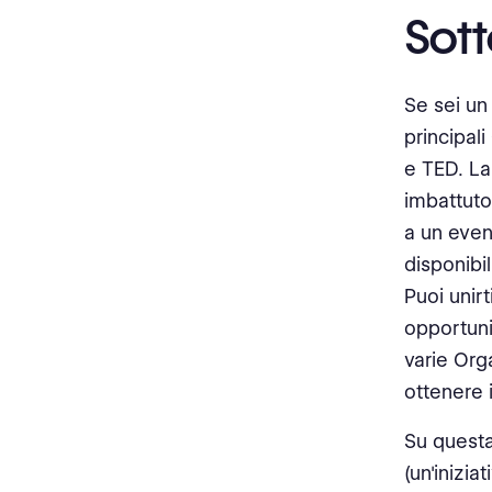
Sott
Se sei u
principal
e TED. La
imbattuto
a un even
disponibil
Puoi unir
opportuni
varie Org
ottenere i
Su questa
(un'inizia