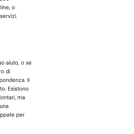
line, o
servizi.
uo aiuto, o se
ro di
spondenza. Il
to. Esistono
lontari, ma
 una
uppate per