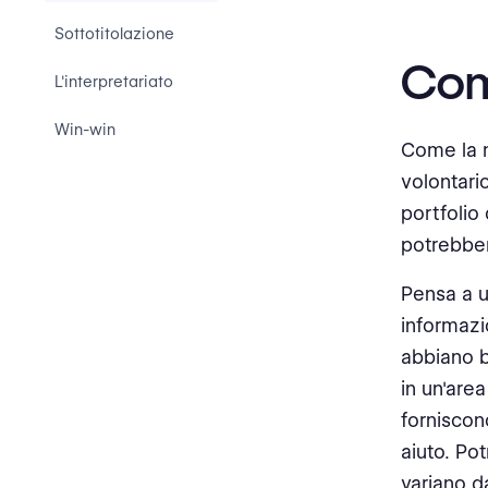
Sottotitolazione
Com
L'interpretariato
Win-win
Come la m
volontari
portfolio 
potrebber
Pensa a u
informazi
abbiano b
in un'are
forniscon
aiuto. Po
variano d