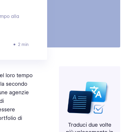
empo alla
2 min
del loro tempo
ola secondo
lcune agenzie
di
 essere
rtfolio di
Traduci due volte