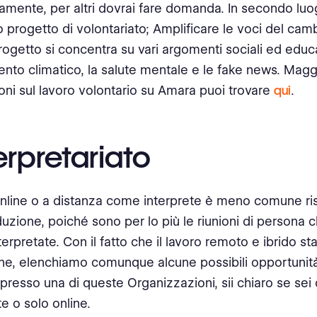
mente, per altri dovrai fare domanda. In secondo lu
o progetto di volontariato; Amplificare le voci del ca
ogetto si concentra su vari argomenti sociali ed educa
to climatico, la salute mentale e le fake news. Magg
oni sul lavoro volontario su Amara puoi trovare
qui
.
terpretariato
 online o a distanza come interprete è meno comune ris
raduzione, poiché sono per lo più le riunioni di persona
terpretate. Con il fatto che il lavoro remoto e ibrido s
e, elenchiamo comunque alcune possibili opportunit
 presso una di queste Organizzazioni, sii chiaro se sei 
e o solo online.