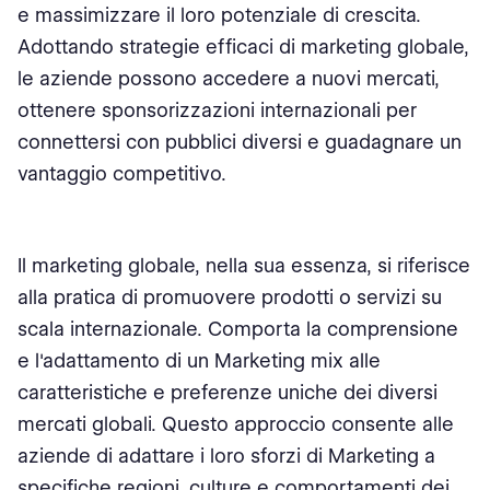
e massimizzare il loro potenziale di crescita.
Rimani agile e adattati
Adottando strategie efficaci di marketing globale,
le aziende possono accedere a nuovi mercati,
Misurare l'Impatto degli Sforzi di Marketing Globale
ottenere sponsorizzazioni internazionali per
Stabilisci Obiettivi Chiari
connettersi con pubblici diversi e guadagnare un
vantaggio competitivo.
Monitora i Principali Indicatori di Prestazione (KPIs)
Analizza la Portata e il Coinvolgimento del Mercato
Il marketing globale, nella sua essenza, si riferisce
Misura il Ritorno sull'Investimento (ROI)
alla pratica di promuovere prodotti o servizi su
Assicurati il successo globale del mercato con la nostra
scala internazionale. Comporta la comprensione
innovativa piattaforma Bureau Works
e l'adattamento di un Marketing mix alle
caratteristiche e preferenze uniche dei diversi
mercati globali. Questo approccio consente alle
aziende di adattare i loro sforzi di Marketing a
specifiche regioni, culture e comportamenti dei