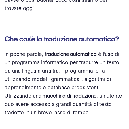
Budget con cui stai lavorando
trovare oggi.
Il tuo settore
Coppie di Lingue
Che cos'è la traduzione automatica?
Quantità di traduzione necessaria
In poche parole,
traduzione automatica
è l'uso di
Cliente vs. Contenuto del dipendente
un programma informatico per tradurre un testo
ChatGPT è uno strumento di traduzione?
da una lingua a un'altra. Il programma lo fa
utilizzando modelli grammaticali, algoritmi di
Pensieri conclusivi
apprendimento e database preesistenti.
Utilizzando una
macchina di traduzione
, un utente
può avere accesso a grandi quantità di testo
tradotto in un breve lasso di tempo.