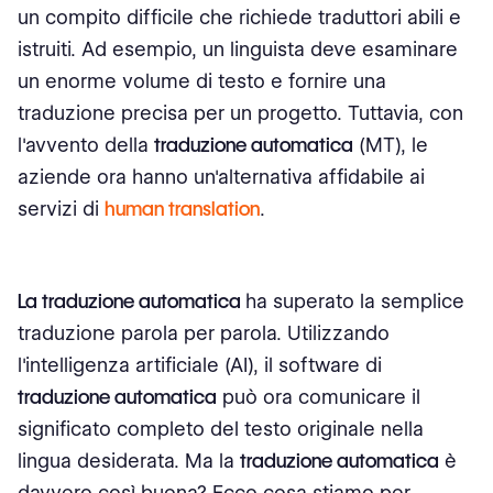
un compito difficile che richiede traduttori abili e
Enormi sezioni linguistiche
istruiti. Ad esempio, un linguista deve esaminare
un enorme volume di testo e fornire una
Personalizzazione
traduzione precisa per un progetto. Tuttavia, con
Post-Editing
l'avvento della
traduzione automatica
(MT), le
aziende ora hanno un'alternativa affidabile ai
I migliori strumenti di traduzione automatica
servizi di
human translation
.
Google Translate
Microsoft Traduttore
La traduzione automatica
ha superato la semplice
Amazon Translate
traduzione parola per parola. Utilizzando
l'intelligenza artificiale (AI), il software di
Watson Language Traduttore
traduzione automatica
può ora comunicare il
DeepL Traduttore
significato completo del testo originale nella
lingua desiderata. Ma la
traduzione automatica
è
Considerazioni per la traduzione automatica
davvero così buona? Ecco cosa stiamo per