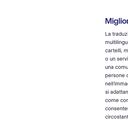
Miglio
La traduz
multiling
cartelli,
o un serv
una comun
persone c
nell'imma
si adattan
come comp
consenten
circostan