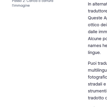
Passo 2: Carica o cattura
In altern
l'immagine
traduttor
Passo 3: Seleziona le lingue di
Queste Ap
origine e di destinazione
ottico de
Passo 4: Elabora l'immagine ed
dalle imm
estrai il testo
Alcune po
names her
Passo 5: Traduci il testo
lingue.
Passo 6: Rivedere e
perfezionare la traduzione
Puoi trad
multiling
Passo 7: Condividi o salva il
fotografic
testo tradotto
stradali 
Suggerimenti per una
strumenti
Traduzione Accurata delle
Immagini
tradotto 