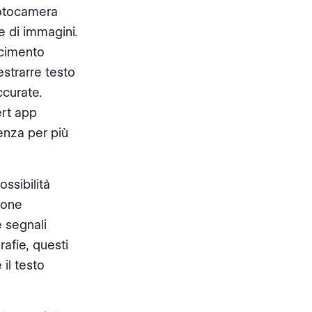
 fotocamera
e di immagini.
scimento
estrarre testo
ccurate.
ert app
enza per più
ssibilità
ione
e segnali
rafie, questi
il testo