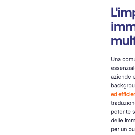
Conclusione
L'im
imm
mult
Una comun
essenzia
aziende e
background
ed efficien
traduzione
potente s
delle imm
per un pu