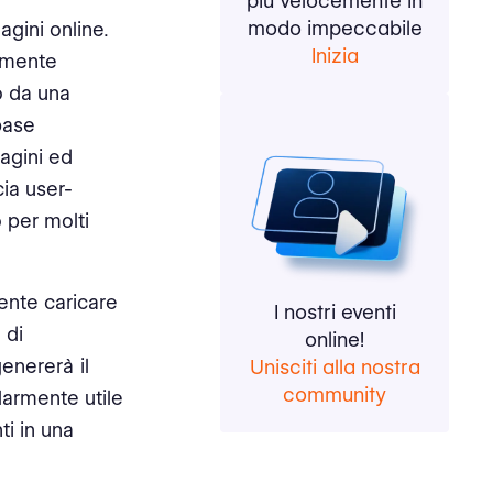
più velocemente in
modo impeccabile
gini online.
Inizia
iamente
o da una
abase
agini ed
ia user-
o per molti
ente caricare
I nostri eventi
 di
online!
enererà il
Unisciti alla nostra
community
larmente utile
ti in una