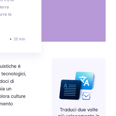
terre
urre le
25 min
uistiche è
 tecnologici,
doci di
sia un
lora culture
umento
Traduci due volte