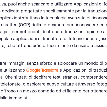
ativa, puoi anche scaricare e utilizzare Applicazioni di
e dedicate progettate specificamente per la traduzion
plicazioni sfruttano la tecnologia avanzata di ricono
i caratteri (OCR) della fotocamera per riconoscere ed 
agini, permettendoti di ottenere traduzioni rapide e a
polari applicazioni di traduttore di foto includono [ins
e], che offrono un'interfaccia facile da usare e assist
urre immagini senza sforzo e sbloccare un mondo di po
ue utilizzando
Google Translate
e Applicazioni di traduz
a. Che si tratti di decifrare testi stranieri, comprender
e telefonate, o esplorare nuove culture attraverso fotog
 offrono un mezzo comodo ed efficiente per ottenere 
dalle immagini.