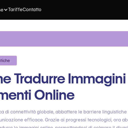
Tariffe
Contatto
se
atiche
e Tradurre Immagini
menti Online
a di connettività globale, abbattere le barriere linguistich
nicazione efficace. Grazie ai progressi tecnologici, ora a
durre le immagini online, permettendoci di colmare il divari