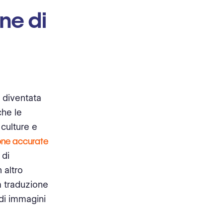
ne di
è diventata
he le
 culture e
ione accurate
 di
 altro
a traduzione
di immagini