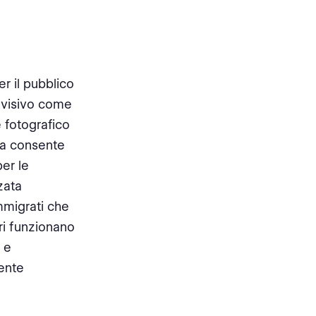
r il pubblico
o visivo come
e fotografico
ia consente
per le
zata
immigrati che
ori funzionano
 e
ente