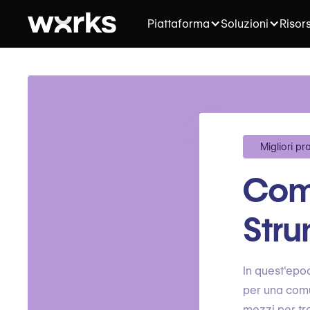
Piattaforma
Soluzioni
Risor
Migliori pr
Com
Stru
In quest'epoc
per una comu
mezzi per tra