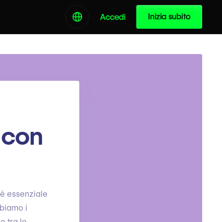
Inizia subito
Accedi
 con
e è essenziale
bbiamo i
o tra le