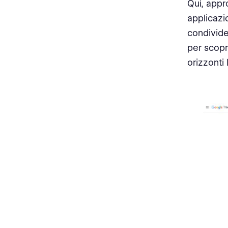
Consiglio 1: Scegli la Giusta
Qui, appr
Lingua di Origine
applicazio
condivide
Consiglio 2: Rivedi
attentamente il testo estratto
per scopr
orizzonti 
Consiglio 3: La comprensione
contestuale è Principale
Consiglio 4: Verifica con più
traduzioni
Consiglio 5: Considera le
variazioni linguistiche
Consiglio 6: Presta attenzione
alla grammatica e alla sintassi
Consiglio 7: Cerca Assistenza
Professionale se Necessario