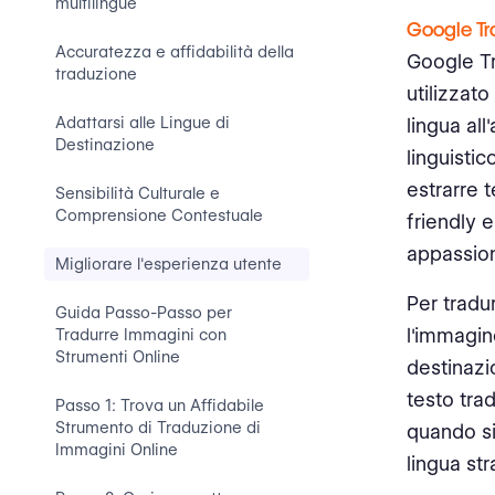
multilingue
Google Tr
Accuratezza e affidabilità della
Google Tr
traduzione
utilizzat
Adattarsi alle Lingue di
lingua all
Destinazione
linguistic
estrarre 
Sensibilità Culturale e
Comprensione Contestuale
friendly 
appassiona
Migliorare l'esperienza utente
Per tradu
Guida Passo-Passo per
l'immagin
Tradurre Immagini con
Strumenti Online
destinazi
testo tra
Passo 1: Trova un Affidabile
Strumento di Traduzione di
quando si
Immagini Online
lingua str