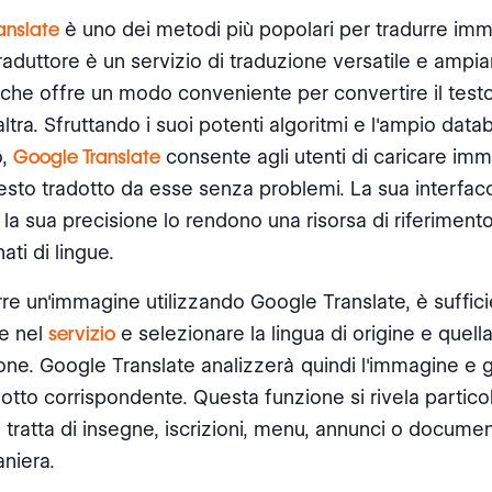
anslate
è uno dei metodi più popolari per tradurre imma
aduttore è un servizio di traduzione versatile e amp
o che offre un modo conveniente per convertire il test
'altra. Sfruttando i suoi potenti algoritmi e l'ampio dat
o,
Google Translate
consente agli utenti di caricare imm
testo tradotto da esse senza problemi. La sua interfacc
e la sua precisione lo rendono una risorsa di riferiment
ti di lingue.
rre un'immagine utilizzando Google Translate, è suffici
e nel
servizio
e selezionare la lingua di origine e quella
one. Google Translate analizzerà quindi l'immagine e g
dotto corrispondente. Questa funzione si rivela partico
 tratta di insegne, iscrizioni, menu, annunci o documen
aniera.