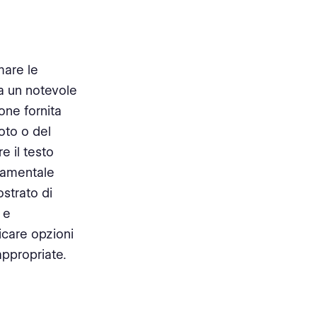
mare le
ia un notevole
one fornita
foto o del
e il testo
ndamentale
strato di
 e
icare opzioni
appropriate.