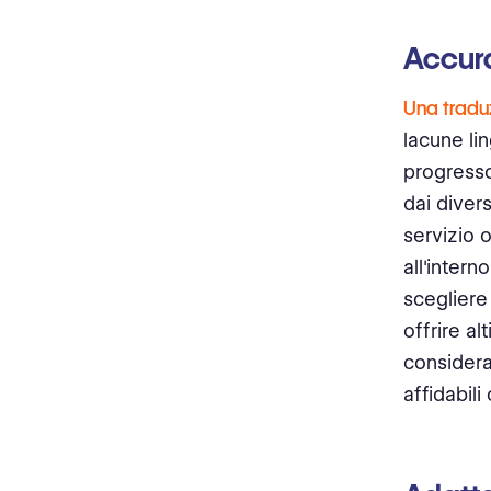
Accura
Una tradu
lacune li
progresso
dai divers
servizio 
all'intern
scegliere
offrire al
considera
affidabil