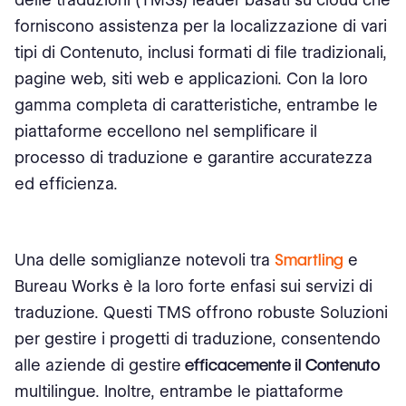
Reportistica e analisi:
forniscono assistenza per la localizzazione di vari
Cosa Considerare Prima di Scegliere una Piattaforma di
tipi di Contenuto, inclusi formati di file tradizionali,
Localizzazione
pagine web, siti web e applicazioni. Con la loro
gamma completa di caratteristiche, entrambe le
Capacità AI, Caratteristiche e Strumenti
piattaforme eccellono nel semplificare il
Smartling
processo di traduzione e garantire accuratezza
ed efficienza.
Bureau Works
Conclusione
Una delle somiglianze notevoli tra
Smartling
e
Bureau Works è la loro forte enfasi sui servizi di
traduzione. Questi TMS offrono robuste Soluzioni
per gestire i progetti di traduzione, consentendo
alle aziende di gestire
efficacemente il Contenuto
multilingue. Inoltre, entrambe le piattaforme