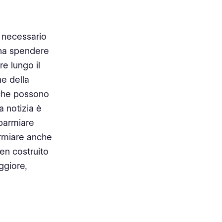
 necessario
pena spendere
re lungo il
ne della
i che possono
a notizia è
sparmiare
armiare anche
ben costruito
ggiore,