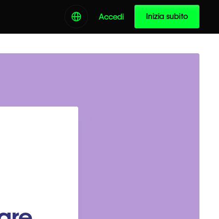
Inizia subito
Accedi
are