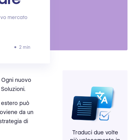
uovo mercato
2 min
a. Ogni nuovo
Soluzioni.
o estero può
roviene da un
strategia di
Traduci due volte