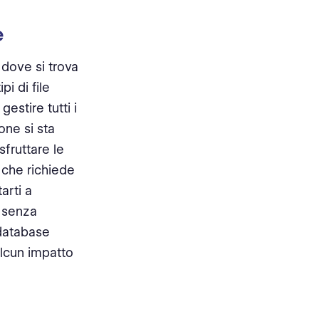
e
 dove si trova
pi di file
stire tutti i
one si sta
fruttare le
 che richiede
arti a
e senza
database
alcun impatto