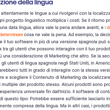
ezione della lingua
 attentamente le lingue a cui rivolgervi con la localizz
i progetto linguistico moltiplica i costi. Se il ritorno p
una data lingua, allora vale la pena andare avanti; e
i 
 determinare
cosa ne vale la pena. Ad esempio, la deci
e il tuo software in più di una versione spagnola può si
a tra gli utenti che possono interagire con il tuo prodo
ù una considerazione di Marketing che altro. Se la s
li utenti di lingua spagnola negli Stati Uniti, in Americ
rebbero tutti in grado di interagire con la stessa ver
re e scegliere il Contenuto di Marketing da localizzare
i multiple del prodotto stesso. Alcuni prodotti sono pr
'esperienza universale fin dall'inizio. Il software di cont
i questo tipo: Potrebbe essere sufficiente lasciarlo i
mente compresa della lingua. Ma in altri casi, i prodot