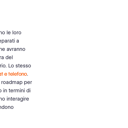
no le loro
parati a
che avranno
ra del
rio. Lo stesso
at e telefono
.
a roadmap per
 in termini di
no interagire
endono