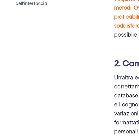
dell'interfaccia
metodi. O
praticabil
11. Contenuto generato dagli
utenti
soddisfar
possibile 
12. Metadata
Una gestione efficace richiede
assistenza
2. Cam
Un'altra 
correttam
database.
e i cogno
variazion
formattati
personali.