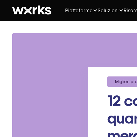
Piattaforma
Soluzioni
Risor
Migliori pr
12 c
quan
merc