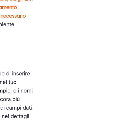
gamento
È necessario
niente
o di inserire
nel tuo
mpio; e i nomi
ncora più
 di campi dati
 nei dettagli