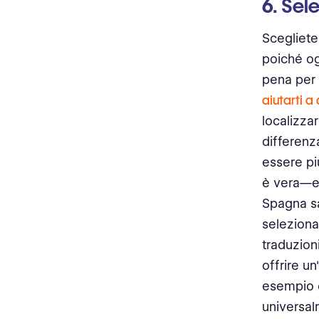
6. Sel
Scegliete
poiché ogn
pena per 
aiutarti a
localizzar
differenz
essere pi
è vera—e g
Spagna sa
seleziona
traduzion
offrire un
esempio d
universal