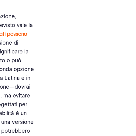
azione,
revisto vale la
dati possono
sione di
gnificare la
tto o può
econda opzione
a Latina e in
sione—dovrai
, ma evitare
ogettati per
abilità è un
n una versione
ti potrebbero