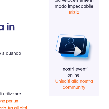
più velocemente in
modo impeccabile
Inizia
a in
no a quando
I nostri eventi
online!
Unisciti alla nostra
community
 utilizzare
one per un
, tra gli altri