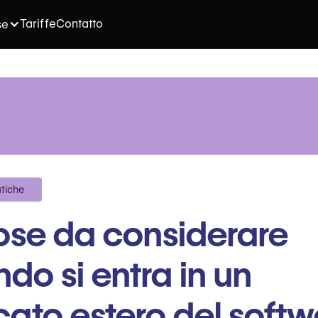
Tariffe
Contatto
se
atiche
ose da considerare
do si entra in un
ato estero del softw