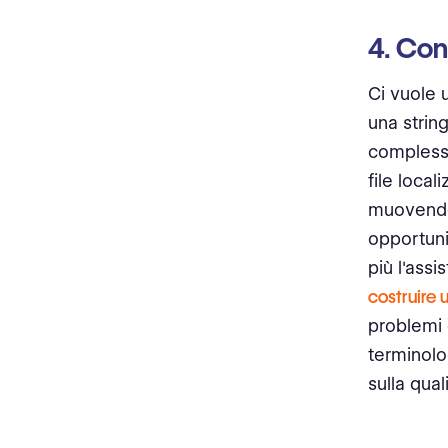
4. Con
Ci vuole 
una string
complessi
file local
muovendo 
opportuni
più l'assi
costruire
problemi
terminolo
sulla qual