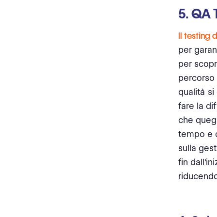
5. QA 
Il testing
per garant
per scopr
percorso 
qualità si
fare la d
che quegl
tempo e d
sulla ges
fin dall'
riducendo 