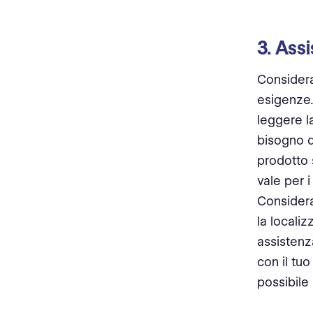
3. Ass
Considera
esigenze.
leggere l
bisogno di
prodotto 
vale per 
Considera
la locali
assistenz
con il tuo
possibile 