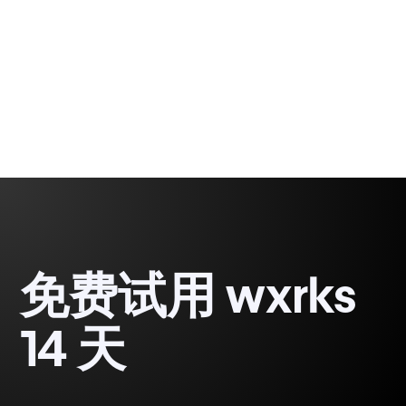
Gabriel Fairman
1 minute, 47 seconds
免费试用 wxrks
14 天