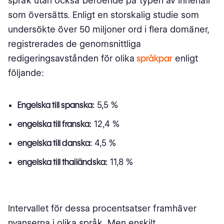
språk utan också beroende på typen av Innehåll
som översätts. Enligt en storskalig studie som
undersökte över 50 miljoner ord i flera domäner,
registrerades de genomsnittliga
redigeringsavstånden för olika
språkpar
enligt
följande:
Engelska till spanska:
5,5 %
engelska till franska:
12,4 %
engelska till danska:
4,5 %
engelska till thailändska:
11,8 %
Intervallet för dessa procentsatser framhäver
nyanserna i olika språk. Men enskilt