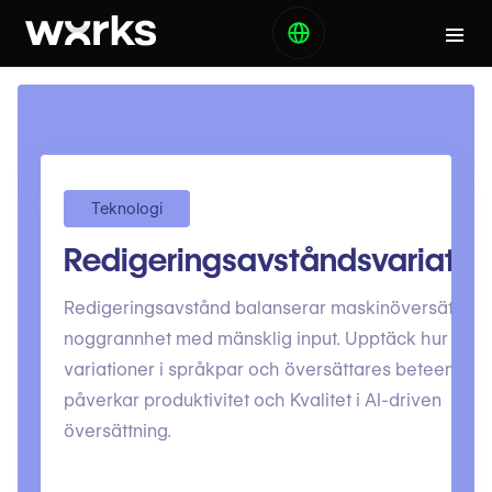
Teknologi
Redigeringsavståndsvariatio
Redigeringsavstånd balanserar maskinöversättnin
noggrannhet med mänsklig input. Upptäck hur
variationer i språkpar och översättares beteende
påverkar produktivitet och Kvalitet i AI-driven
översättning.