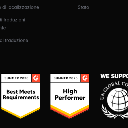
o di localizzazione
Stato
i traduzioni
nte
di traduzione