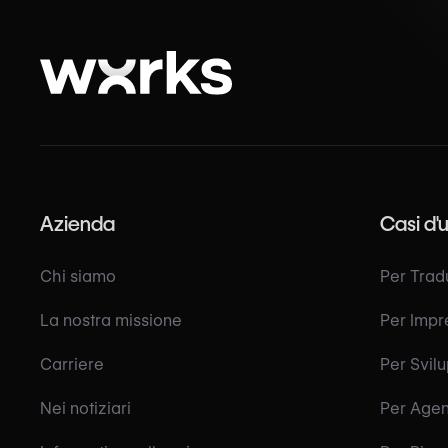
Azienda
Casi d'
Chi siamo
Per Tradu
La nostra missione
Per Impr
Carriere
Per Svil
Nei notiziari
Per Agen