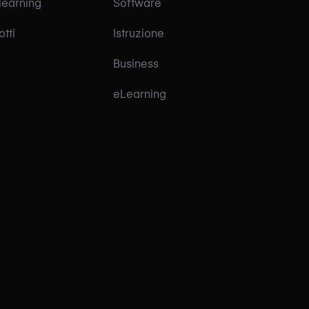
learning
Software
tti
Istruzione
Business
eLearning