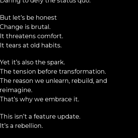
Daring to defy the status quo.
But let’s be honest
Change is brutal.
It threatens comfort.
It tears at old habits.
Yet it’s also the spark.
The tension before transformation.
The reason we unlearn, rebuild, and
reimagine.
That’s why we embrace it.
This isn’t a feature update.
It’s a rebellion.