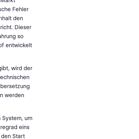
 Markt
ische Fehler
nhalt den
icht. Dieser
fahrung so
pf entwickelt
ibt, wird der
 technischen
 Übersetzung
en werden
n System, um
regrad eins
 den Start