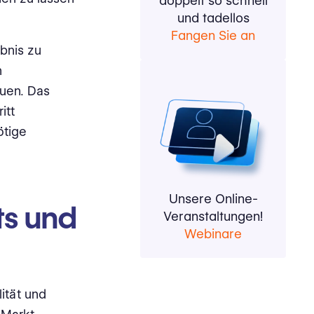
doppelt so schnell
und tadellos
Fangen Sie an
bnis zu
n
uen. Das
itt
ötige
Unsere Online-
ts und
Veranstaltungen!
Webinare
lität und