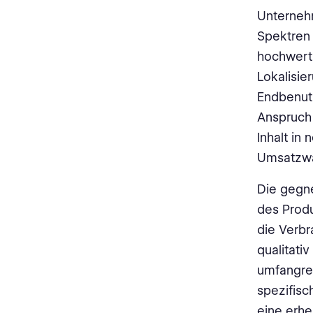
Unternehm
Spektren 
hochwerti
Lokalisie
Endbenutz
Anspruch 
Inhalt in
Umsatzwa
Die gegne
des Prod
die Verbr
qualitati
umfangrei
spezifisc
eine erhe