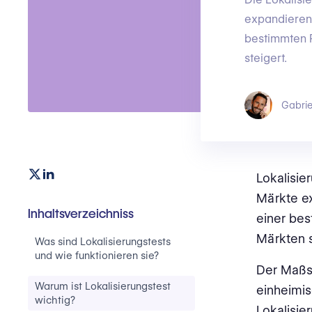
expandieren 
bestimmten R
steigert.
Gabrie
Lokalisie
Märkte ex
Inhaltsverzeichniss
einer bes
Märkten s
Was sind Lokalisierungstests
und wie funktionieren sie?
Der Maßst
Warum ist Lokalisierungstest
einheimis
wichtig?
Lokalisie