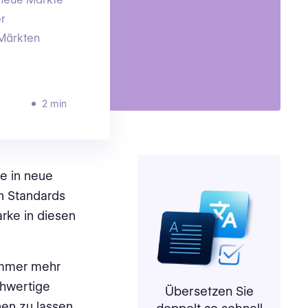
er
 Märkten
2 min
ie in neue
en Standards
arke in diesen
 immer mehr
chwertige
Übersetzen Sie
inen zu lassen