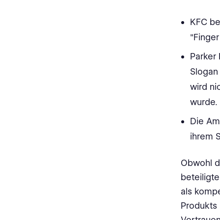
KFC be
"Finger
Parker
Slogan 
wird ni
wurde
Die Am
ihrem S
Obwohl di
beteiligt
als kompe
Produkts
Vertrauen