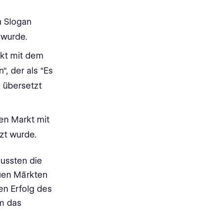
n Slogan
zt wurde.
rkt mit dem
", der als "Es
 übersetzt
en Markt mit
etzt wurde.
ussten die
euen Märkten
en Erfolg des
m das