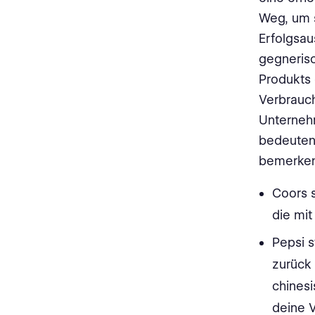
Weg, um s
Erfolgsa
gegnerisc
Produkts
Verbrauch
Unternehm
bedeutend
bemerken
Coors 
die mit
Pepsi s
zurück
chinesi
deine 