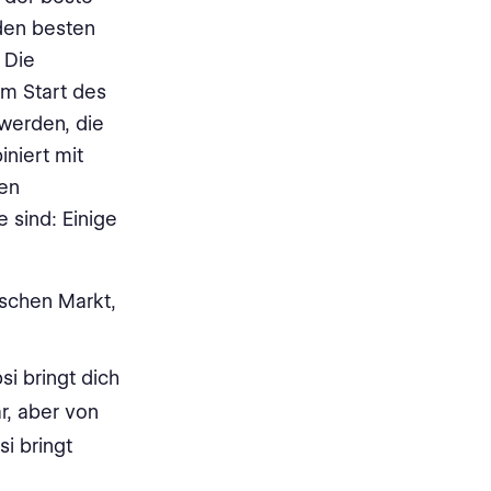
 den besten
 Die
em Start des
werden, die
niert mit
ren
 sind: Einige
ischen Markt,
si bringt dich
r, aber von
i bringt