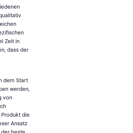
hiedenen
ualitativ
reichen
ezifischen
l Zeit in
en, dass der
h dem Start
ben werden,
g von
ich
 Produkt die
eser Ansatz
 der beste