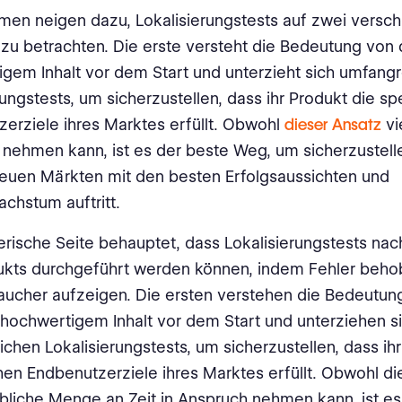
en neigen dazu, Lokalisierungstests auf zwei versc
zu betrachten. Die erste versteht die Bedeutung von q
gem Inhalt vor dem Start und unterzieht sich umfang
rungstests, um sicherzustellen, dass ihr Produkt die sp
erziele ihres Marktes erfüllt. Obwohl
dieser Ansatz
vie
nehmen kann, ist es der beste Weg, um sicherzustell
 neuen Märkten mit den besten Erfolgsaussichten und
chstum auftritt.
rische Seite behauptet, dass Lokalisierungstests nac
ukts durchgeführt werden können, indem Fehler beho
aucher aufzeigen. Die ersten verstehen die Bedeutun
v hochwertigem Inhalt vor dem Start und unterziehen s
chen Lokalisierungstests, um sicherzustellen, dass ihr
hen Endbenutzerziele ihres Marktes erfüllt. Obwohl di
bliche Menge an Zeit in Anspruch nehmen kann, ist es