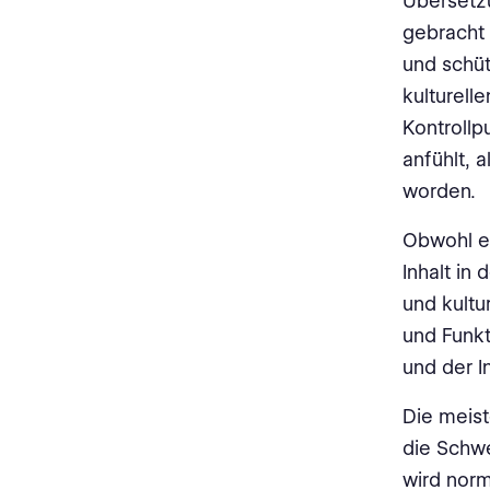
Übersetzu
gebracht 
und schüt
kulturell
Kontrollp
anfühlt, 
worden.
Obwohl es
Inhalt in
und kultu
und Funkt
und der In
Die meis
die Schw
wird norm