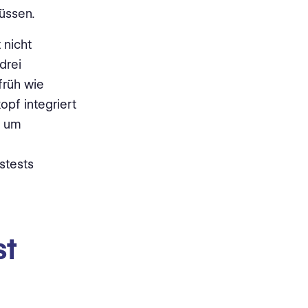
üssen.
 nicht
drei
früh wie
opf integriert
, um
stests
st