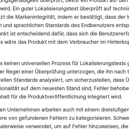
ngsgenauigkeit überprüft, bevor ein Produkt auf den
wird. Ein guter Lokalisierungstest überprüft auf techn
zt die Markenintegrität, indem er bestätigt, dass der I
en und sprachlichen Standards des Endbenutzers entspr
unkt ist entscheidend dafür, dass sich die Benutzerer
als wäre das Produkt mit dem Verbraucher im Hinterko
 keinen universellen Prozess für Lokalisierungstests g
 der Regel einer Überprüfung unterzogen, die ihn nach
rellen Standards analysiert, um sicherzustellen, dass
ionalität auf dem neuesten Stand sind, Fehler behob
halt für die Produktveröffentlichung integriert wird.
ten Unternehmen arbeiten auch mit einem dreistufige
ere von gefundenen Fehlern zu kategorisieren. Schwe
alerweise verwendet, um auf Fehler hinzuweisen, die