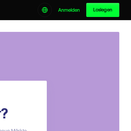
Loslegen
Anmelden
t?
n neue Märkte