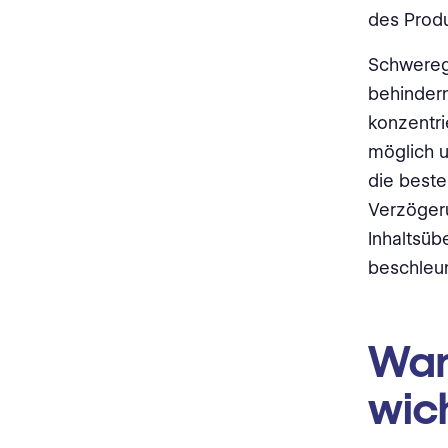
des Prod
Schweregr
behindern
konzentri
möglich u
die beste
Verzöger
Inhaltsüb
beschleu
Waru
wic