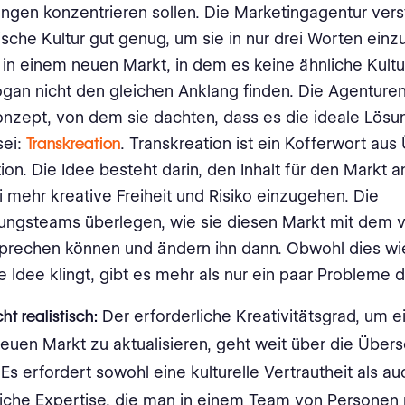
ungen konzentrieren sollen. Die Marketingagentur vers
sche Kultur gut genug, um sie in nur drei Worten einz
in einem neuen Markt, in dem es keine ähnliche Kultur
ogan nicht den gleichen Anklang finden. Die Agentur
onzept, von dem sie dachten, dass es die ideale Lösu
sei:
Transkreation
. Transkreation ist ein Kofferwort au
ion. Die Idee besteht darin, den Inhalt für den Markt
 mehr kreative Freiheit und Risiko einzugehen. Die
ungsteams überlegen, wie sie diesen Markt mit dem
sprechen können und ändern ihn dann. Obwohl dies wi
e Idee klingt, gibt es mehr als nur ein paar Probleme d
icht realistisch:
Der erforderliche Kreativitätsgrad, um e
euen Markt zu aktualisieren, geht weit über die Über
 Es erfordert sowohl eine kulturelle Vertrautheit als au
liche Expertise, die man in einem Team von Personen 