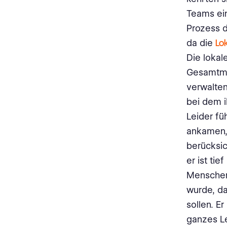
Teams ein
Prozess d
da die
Lo
Die lokal
Gesamtmar
verwalten
bei dem i
Leider fü
ankamen, 
berücksic
er ist ti
Menschen 
wurde, da
sollen. E
ganzes Le