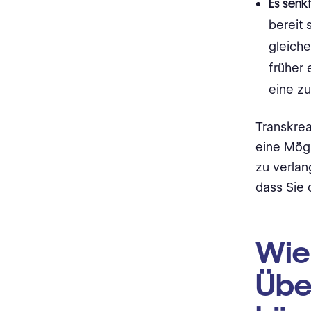
Es senkt
bereit 
gleich
früher 
eine zu
Transkrea
eine Mögl
zu verlan
dass Sie 
Wie 
Übe