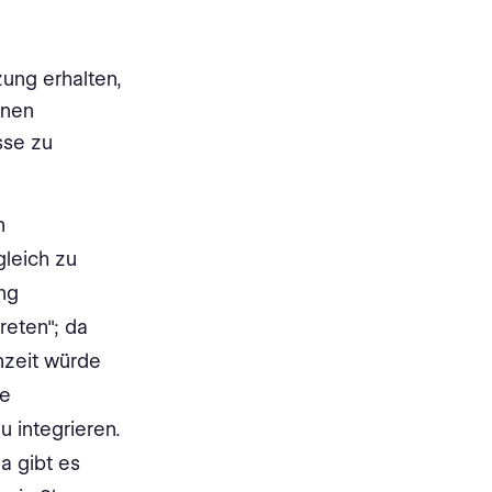
ung erhalten,
inen
sse zu
n
gleich zu
ng
reten"; da
nzeit würde
ve
 integrieren.
a gibt es