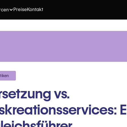
Preise
Kontakt
rcen
tiken
setzung vs.
skreationsservices: E
leichsführer