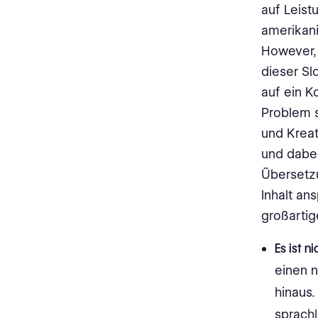
auf Leist
amerikani
However, 
dieser Sl
auf ein K
Problem 
und Kreat
und dabei
Übersetz
Inhalt an
großartig
Es ist n
einen n
hinaus.
sprach