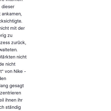
 dieser
t ankamen,
ksichtigte.
icht mit der
rig zu
ozess zurück,
walteten.
Märkten nicht
de nicht
t" von Nike -
 den
lang gesagt
zentrieren
l ihnen ihr
ch ständig