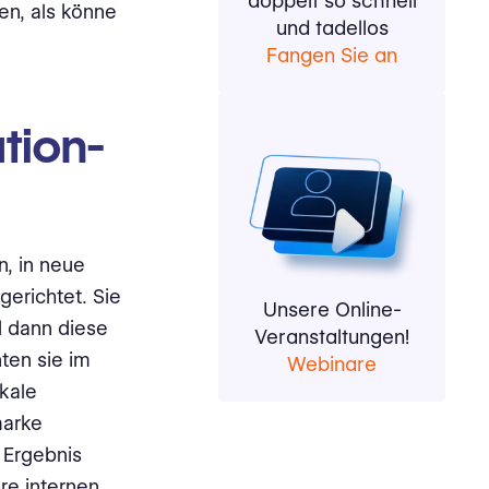
doppelt so schnell
en, als könne
und tadellos
Fangen Sie an
tion-
n, in neue
gerichtet. Sie
Unsere Online-
d dann diese
Veranstaltungen!
ten sie im
Webinare
okale
marke
 Ergebnis
re internen