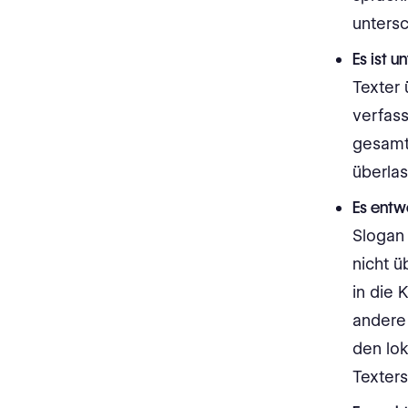
untersc
Es ist 
Texter 
verfass
gesamt
überlas
Es entw
Slogan 
nicht ü
in die 
andere
den lok
Texters