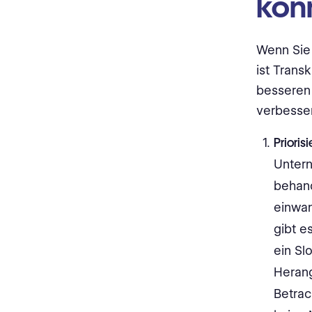
kön
Wenn Sie 
ist Trans
besseren 
verbesse
Priorisi
Untern
behand
einwan
gibt e
ein Sl
Herang
Betrac