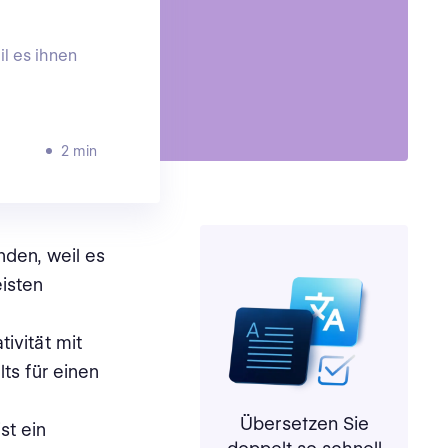
l es ihnen
2 min
den, weil es
eisten
ivität mit
ts für einen
e
Übersetzen Sie
st ein