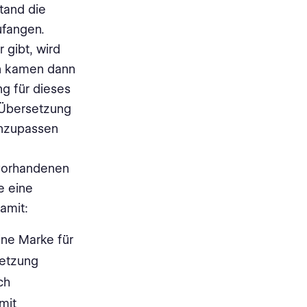
tand die
ufangen.
 gibt, wird
en kamen dann
ng für dieses
s Übersetzung
 anzupassen
 vorhandenen
e eine
amit:
ine Marke für
setzung
ch
mit