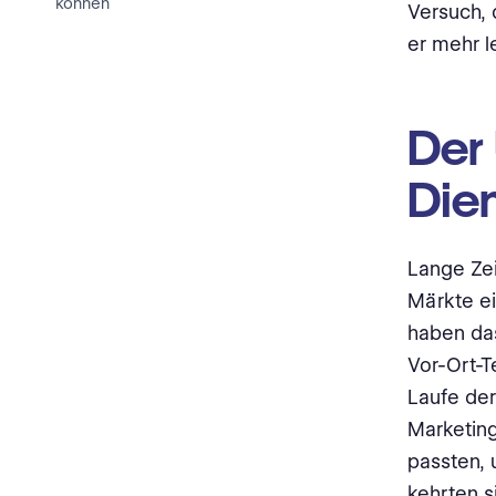
können
Versuch, 
er mehr le
Der
Die
Lange Zei
Märkte ei
haben das
Vor-Ort-T
Laufe der
Marketin
passten, 
kehrten s