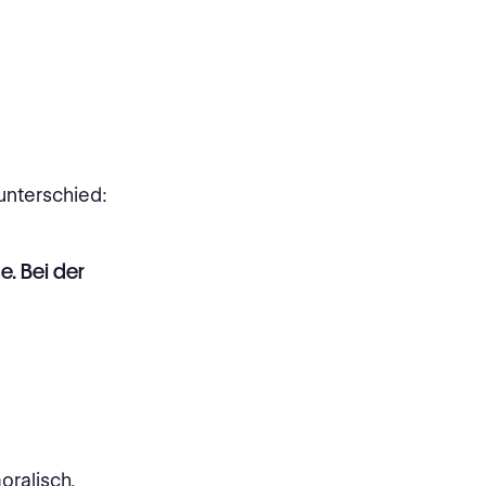
lunterschied:
. Bei der
oralisch,