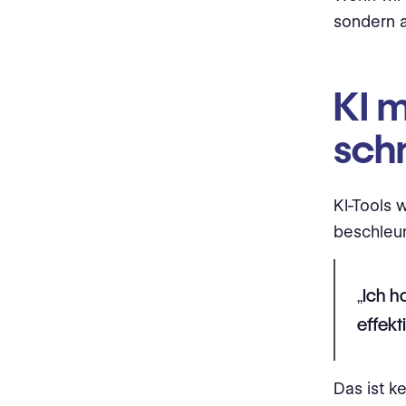
sondern 
KI m
schn
KI-Tools 
beschleun
„Ich h
effekt
Das ist k