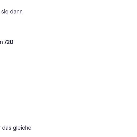
n sie dann
en 720
 das gleiche