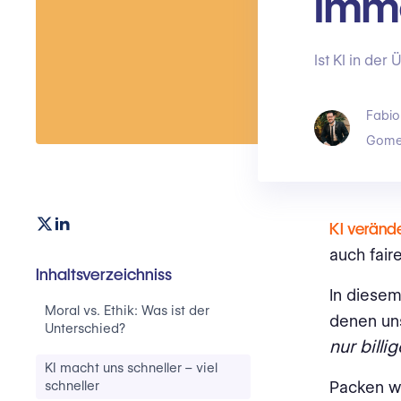
imm
Ist KI in de
Fabio
Gome
KI verände
auch fair
Inhaltsverzeichniss
In diesem
Moral vs. Ethik: Was ist der
denen uns
Unterschied?
nur billig
KI macht uns schneller – viel
schneller
Packen wi