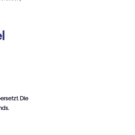
l
s
ersetzt. Die
nds.