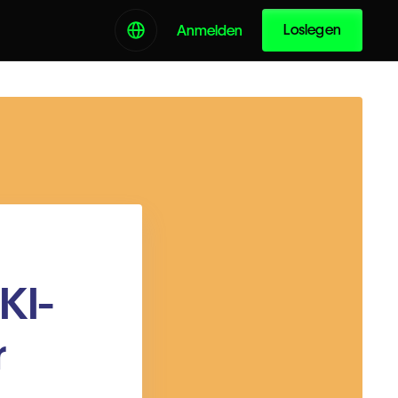
Loslegen
Anmelden
KI-
r