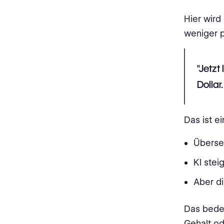
Hier wird
weniger 
"Jetzt
Dollar
Das ist e
Überse
KI stei
Aber di
Das bedeu
Gehalt od