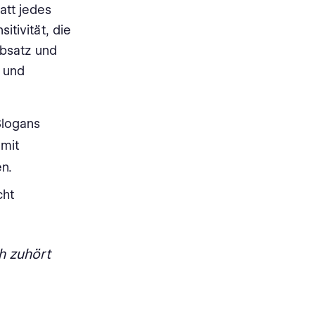
att jedes
itivität, die
Absatz und
 und
Slogans
amit
n.
cht
h zuhört