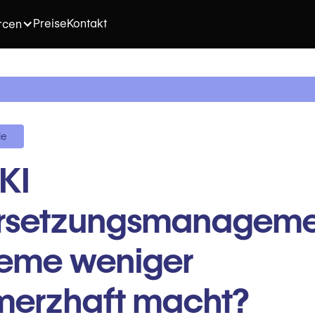
Preise
Kontakt
rcen
ie
KI
rsetzungsmanageme
teme weniger
merzhaft macht?