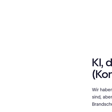
KI, 
(Kon
Wir haben
sind, abe
Brandschu