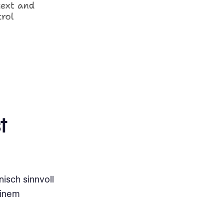
t
nisch sinnvoll
einem