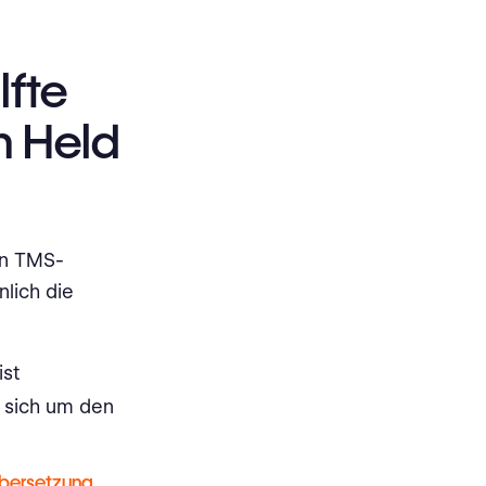
lfte
n Held
en TMS-
lich die
ist
t sich um den
bersetzung
,