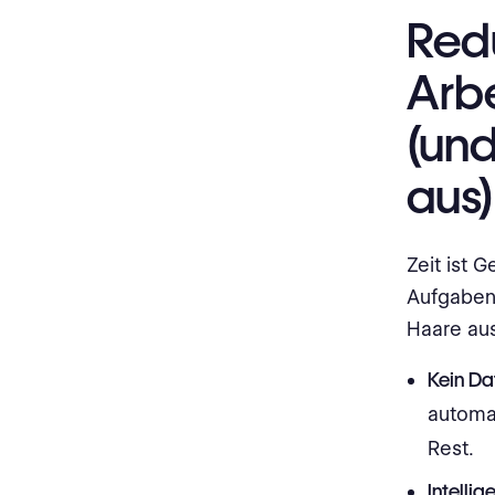
Redu
Arbe
(und
aus)
Zeit ist 
Aufgaben 
Haare aus
Kein Da
automat
Rest.
Intellig