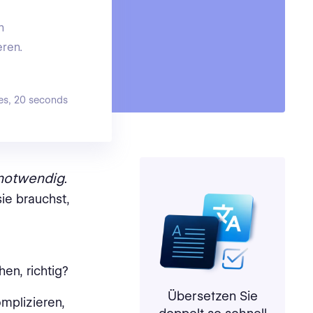
n
eren.
es, 20 seconds
notwendig.
ie brauchst,
hen, richtig?
Übersetzen Sie
mplizieren,