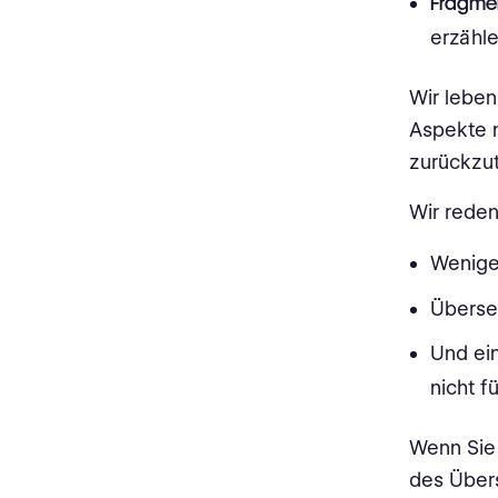
Fragmen
erzähl
Wir leben
Aspekte n
zurückzut
Wir reden
Wenige
Überse
Und ein
nicht f
Wenn Sie 
des Übers