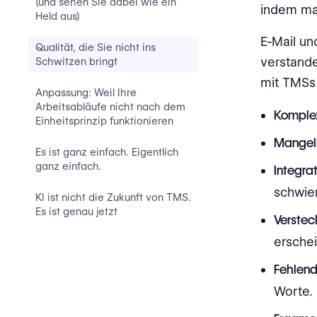
(und sehen Sie dabei wie ein
indem ma
Held aus)
E-Mail un
Qualität, die Sie nicht ins
verstande
Schwitzen bringt
mit TMSs 
Anpassung: Weil Ihre
Arbeitsabläufe nicht nach dem
Komplex
Einheitsprinzip funktionieren
Mangel
Es ist ganz einfach. Eigentlich
ganz einfach.
Integra
schwier
KI ist nicht die Zukunft von TMS.
Es ist genau jetzt
Verstec
ersche
Fehlend
Worte.