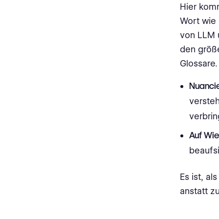
Hier ko
Wort wie 
von LLM u
den größ
Glossare.
Nuancie
versteh
verbri
Auf Wie
beaufsi
Es ist, a
anstatt z