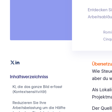
Entdecken Si
Arbeitsabläu
Romi
Cinq
Übersetz
Wie Steue
Inhaltsverzeichniss
aber du w
KI, die das ganze Bild erfasst
Als Loka
(Kontextsensitivität)
Projektma
Reduzieren Sie Ihre
Arbeitsbelastung um die Hälfte
Der Quell