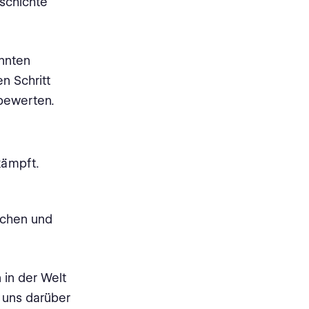
eschichte
annten
n Schritt
bewerten.
kämpft.
schen und
 in der Welt
 uns darüber