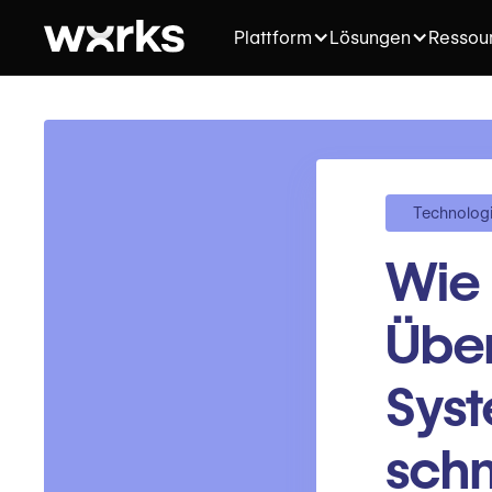
Plattform
Lösungen
Ressou
Technolog
Wie 
Übe
Sys
sch