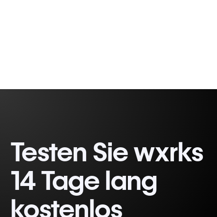
Romina C.
6 min
Cinquemani
Testen Sie wxrks
14 Tage lang
kostenlos