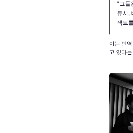
"그들
듀서,
젝트를 
이는 번역
고 있다는