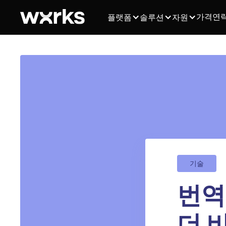
가격
연
플랫폼
솔루션
자원
기술
번역
더 