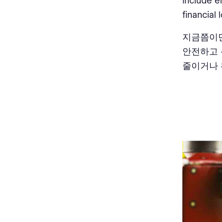
include e
financial 
지금쯤이면
안전하고 
줄이거나 