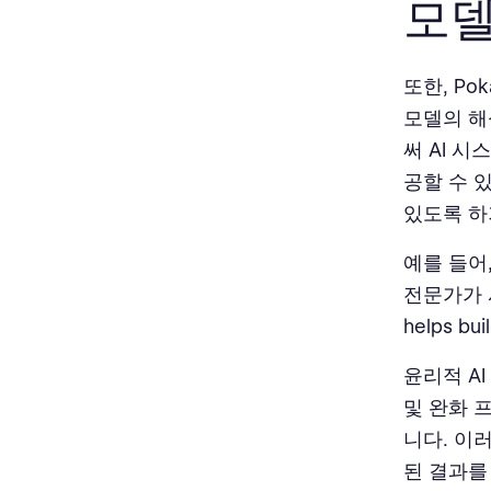
모
또한, Po
모델의 해
써 AI 
공할 수 
있도록 하
예를 들어
전문가가 
helps bui
윤리적 AI
및 완화 
니다. 이
된 결과를