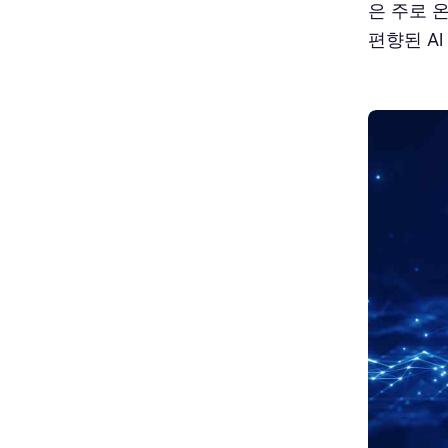
은 주로 
편향된 A