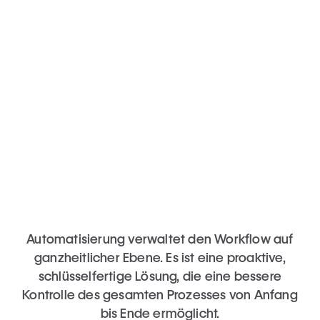
ein Werkzeug, das es erleichtert. Es wird
weiterhin Sache des Projektmanagers
sein, zu erkennen, dass eine Aufgabe
erstellt werden muss, wenn sich der
Ausgangstext ändert, und diese Aufgaben
bei Bedarf zu planen.
Automatisierung verwaltet den Workflow auf
ganzheitlicher Ebene. Es ist eine proaktive,
schlüsselfertige Lösung, die eine bessere
Kontrolle des gesamten Prozesses von Anfang
bis Ende ermöglicht.