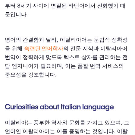
Meet our 이탈리아어 translators
부터 8세기 사이에 변질된 라틴어에서 진화했기 때
문입니다.
인증된 이탈리아어에서 영어로의 번역 비용은 문서의 길이, 내용
복잡성 및 프로젝트의 긴급성과 같은 다양한 요소에 따라 달라집
니다.
영어의 간결함과 달리, 이탈리아어는 문법적 정확성
다른 이탈리아어 번역 서비스
을 위해
숙련된 언어학자
의 전문 지식과 이탈리아어
웹사이트 번역
번역이 정확하게 맞도록 텍스트 상자를 관리하는 전
담 엔지니어가 필요하며, 이는 품질 번역 서비스의
소프트웨어 번역
중요성을 강조합니다.
마케팅 번역
이러닝 번역
Curiosities about Italian language
제품 번역
비즈니스 자료 번역
이탈리아는 풍부한 역사와 문화를 가지고 있으며, 그
언어인 이탈리아어는 이를 증명하는 것입니다. 이탈
How can I request a standard Italian to English