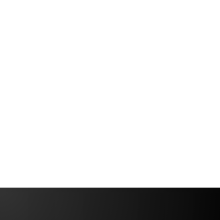
Bureau Works, LocWorld52에서 혁
신 결선 진출자 중 하나로 선정
Sous-Chef와 함께 제17회 프로세스 이노베이션 챌린
지 결승전에 돌아왔습니다. 작년의 우승 이후, 우리는
다시 한 번 한계를 뛰어넘을 준비가 되었습니다.
Rodrigo
3 min
Demetrio