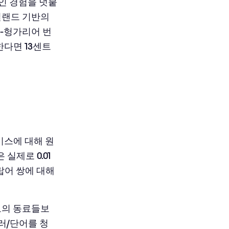
적인 경험을 덧붙
아일랜드 기반의
어-헝가리어 번
한다면 13센트
비스에 대해 원
 실제로 0.01
랍어 쌍에 대해
인도의 동료들보
달러/단어를 청