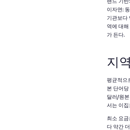
랜드 기반
이자면: 
기관보다 
역에 대해
가 든다.
지역
평균적으로
본 단어당 
달러/원본
서는 이집
최소 요금은
다 약간 