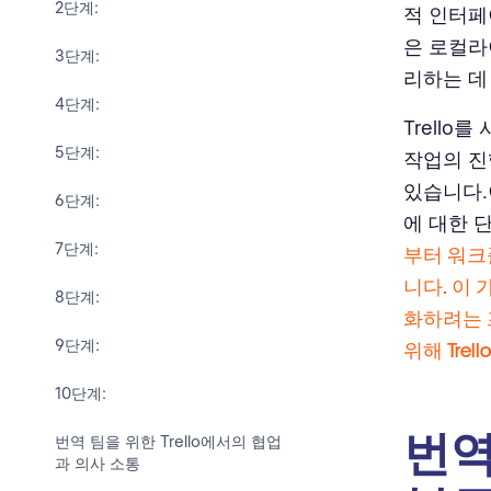
2단계:
적 인터페
은 로컬라
3단계:
리하는 데
4단계:
Trell
5단계:
작업의 진
있습니다.
6단계:
에 대한 
7단계:
부터 워크
니다. 이
8단계:
화하려는 
9단계:
위해 Tre
10단계:
번역
번역 팀을 위한 Trello에서의 협업
과 의사 소통