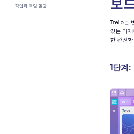
보드
작업과 책임 할당
라벨 및 태그 사용
Trell
있는 다재
체크리스트 생성
한 완전한
Trello Power-Ups를 활용하세요
정기적인 소통
1단계:
번역 프로젝트 관리에 Trello를 사
용하는 이점
작업 흐름 간소화
개선된 협업과 커뮤니케이션
향상된 품질 관리
효율성 향상